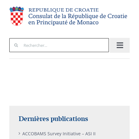
Passer
au
contenu
Rechercher:
Navigat
à
Informations Consulaires
bascule
Le Consul
La Croatie
Actualités
Dernières publications
ACCOBAMS Survey Initiative – ASI II