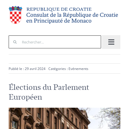
Passer
au
contenu
Rechercher:
Navigat
à
Informations Consulaires
bascule
Le Consul
Publié le : 29 avril 2024
Catégories :
Evénements
La Croatie
Élections du Parlement
Européen
Actualités