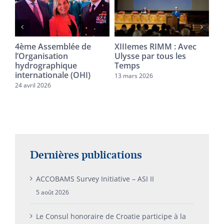
e
4ème Assemblée de
XIIIemes RIMM : Avec
Co
l’Organisation
Ulysse par tous les
l’
e
hydrographique
Temps
No
at
internationale (OHI)
de
13 mars 2026
24 avril 2026
11 
Dernières publications
ACCOBAMS Survey Initiative – ASI II
5 août 2026
Le Consul honoraire de Croatie participe à la